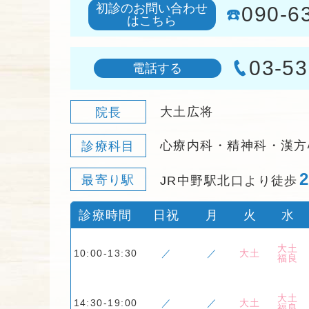
初診のお問い合わせ
090-6
☎️
はこちら
03-53

電話する
大土広将
院長
心療内科・精神科・漢方
診療科目
最寄り駅
JR中野駅北口より徒歩
診療時間
日祝
月
火
水
大土
10:00-13:30
／
／
大土
福良
大土
14:30-19:00
／
／
大土
福良