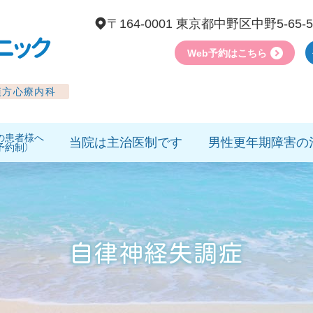
〒164-0001 東京都中野区中野5-65


Web予約はこちら
漢方心療内科
の患者様へ
当院は主治医制です
男性更年期障害の
予約制）
自律神経失調症