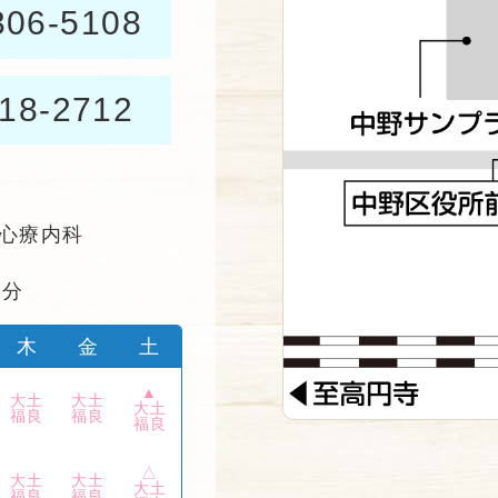
306-5108
18-2712
心療内科
2
分
木
金
土
▲
大土
大土
大土
福良
福良
福良
△
大土
大土
大土
福良
福良