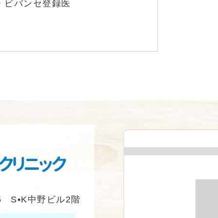
・ビバンセ登録医
5 S•K中野ビル2階