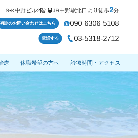
2
-5 S•K中野ビル2階
JR中野駅北口より徒歩
分

090-6306-5108
☎️
初診のお問い合わせはこちら
03-5318-2712

電話する
治療
休職希望の方へ
診療時間・アクセス