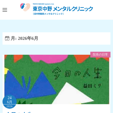
コ
ン
テ
ン
ツ
へ
月:
2026年6月
ス
キ
院長の日常
ッ
プ
24
6月
2026