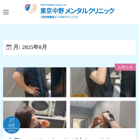
コ
ン
テ
ン
ツ
へ
月:
2025年8月
ス
キ
お知らせ
ッ
プ
27
8月
2025