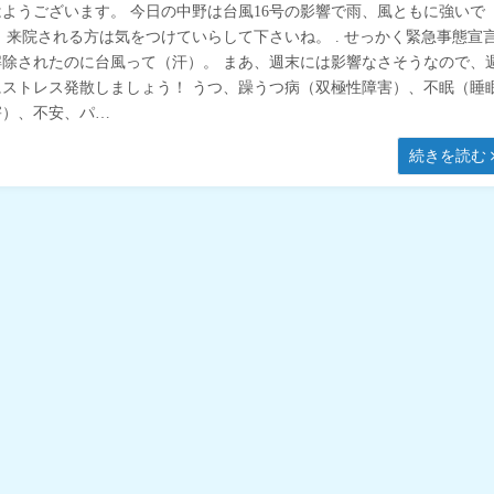
はようございます。 今日の中野は台風16号の影響で雨、風ともに強いで
。 来院される方は気をつけていらして下さいね。 . せっかく緊急事態宣
解除されたのに台風って（汗）。 まあ、週末には影響なさそうなので、
にストレス発散しましょう！ うつ、躁うつ病（双極性障害）、不眠（睡
害）、不安、パ…
続きを読む