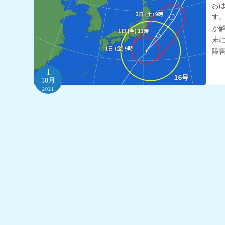
お
す
が
末
障
1
10月
2021