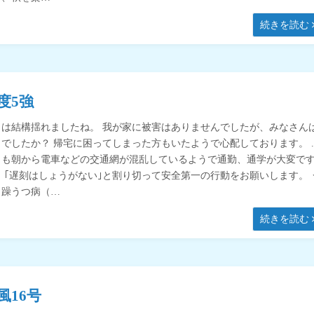
続きを読む
度5強
日は結構揺れましたね。 我が家に被害はありませんでしたが、みなさん
うでしたか？ 帰宅に困ってしまった方もいたようで心配しております。 
日も朝から電車などの交通網が混乱しているようで通勤、通学が大変で
。 ｢遅刻はしょうがない｣と割り切って安全第一の行動をお願いします。 
、躁うつ病（…
続きを読む
風16号