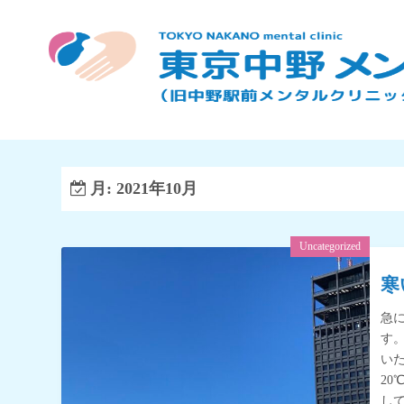
コ
ン
テ
ン
ツ
へ
ス
キ
月:
2021年10月
ッ
プ
Uncategorized
寒
急
す
い
2
し