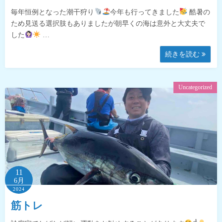
毎年恒例となった潮干狩り
今年も行ってきました
酷暑の
ため見送る選択肢もありましたが朝早くの海は意外と大丈夫で
した
…
続きを読む
Uncategorized
11
6月
2024
筋トレ