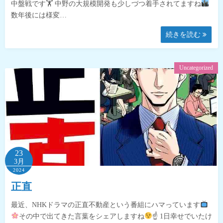
中盤戦です🏋
中野の大規模開発も少しづつ着手されてますね
数年後には様変…
続きを読む
Uncategorized
23
3月
2024
正直
最近、NHKドラマの正直不動産という番組にハマっています
その中で出てきた言葉をシェアしますね
☝
1日幸せでいたけ