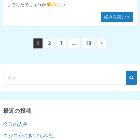
しでしたでしょうか
いつ…
続きを読む
投
1
2
3
…
10
>
稿
の
ペ
ー
ジ
最近の投稿
送
今日の人生
り
コジコジにきいてみた。