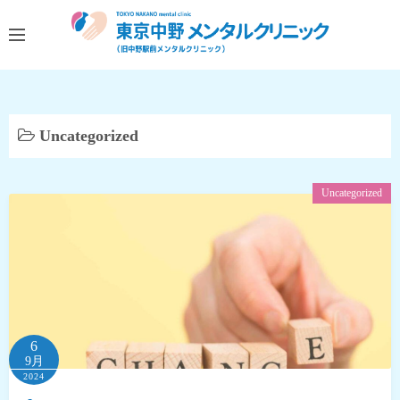
コ
ン
テ
ン
ツ
へ
Uncategorized
ス
キ
Uncategorized
ッ
プ
6
9月
2024