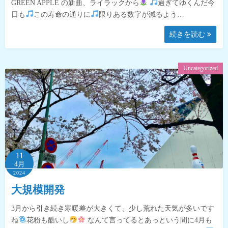
GREEN APPLE の新曲、ライラックから
過ぎてゆくんだ今
日も
この寿命の通りに
限りある数字が減るよう…
続きを読む
Uncategorized
11
4月
2024
大規模開発
3月から引き続き寒暖差が大きくて、少し荒れた天気が多いです
ね
花粉も酷いし
なんて言ってるとあっという間に4月も