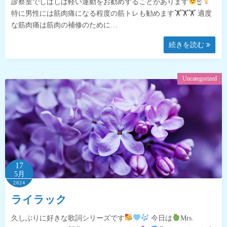
診察室でしばしば軽い運動をお勧めすることがあります
☝
特に男性には筋肉痛になる程度の筋トレも勧めます🏋
🏋
🏋
適度
な筋肉痛は筋肉の補修のために…
続きを読む
Uncategorized
17
5月
2024
ライラック
久しぶりに好きな歌詞シリーズです
今日は
Mrs.