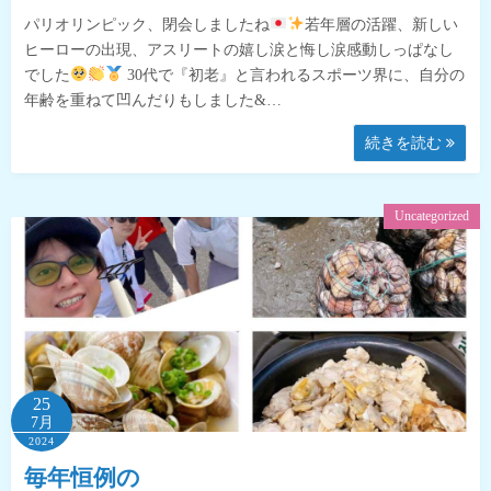
パリオリンピック、閉会しましたね
若年層の活躍、新しい
ヒーローの出現、アスリートの嬉し涙と悔し涙感動しっぱなし
でした
30代で『初老』と言われるスポーツ界に、自分の
年齢を重ねて凹んだりもしました&…
続きを読む
Uncategorized
25
7月
2024
毎年恒例の