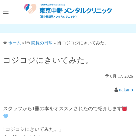
コ
ン
テ
ン
ツ
へ
ホーム
»
院長の日常
»
コジコジにきいてみた。
ス
コジコジにきいてみた。
キ
ッ
プ
6月 17, 2026
nakano
スタッフから1冊の本をオススメされたので紹介します
｢コジコジにきいてみた。」