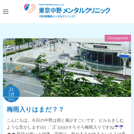
コ
ン
テ
ン
ツ
Uncategorized
へ
ス
キ
ッ
プ
21
5月
2021
梅雨入りはまだ？？
こんにちは。今日の中野は雨と風がすごいです。ビルもきしむ
ような音がします((((；ﾟДﾟ)))))))そろそろ梅雨入りですね