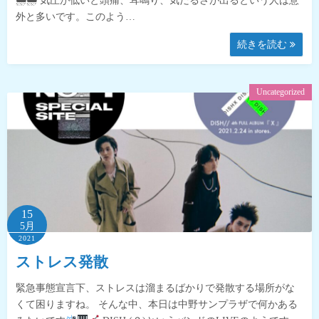
🌧🌧 気圧が低いと頭痛、耳鳴り、気だるさが出るという人は意
外と多いです。このよう…
続きを読む
Uncategorized
15
5月
2021
ストレス発散
緊急事態宣言下、ストレスは溜まるばかりで発散する場所がな
くて困りますね。 そんな中、本日は中野サンプラザで何かある