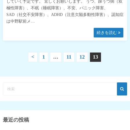
していく予定です。 宜しくお願いします。 うつ、躁うつ病（双
極性障害）、不眠（睡眠障害）、不安、パニック障害、
SAD（社交不安障害）、ADHD（注意欠陥多動性障害）、認知症
は中野駅前メ…
続きを読む
投
<
1
…
11
12
13
稿
の
ペ
ー
ジ
最近の投稿
送