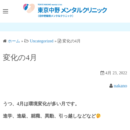
コ
ン
テ
ン
ツ
へ
ホーム
»
Uncategorized
»
変化の4月
ス
変化の4月
キ
ッ
プ
4月 23, 2022
nakano
うつ、4月は環境変化が多い月です。
進学、進級、就職、異動、引っ越しなどなど