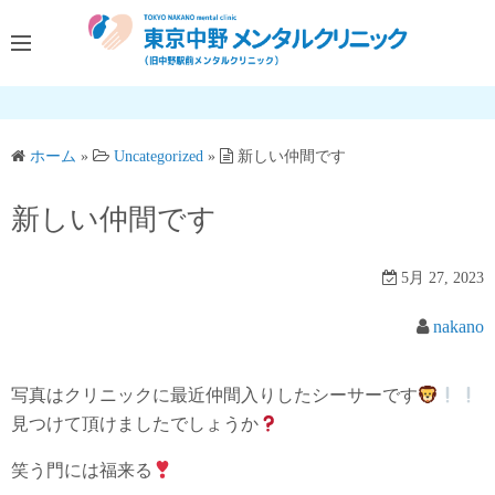
コ
ン
テ
ン
ツ
へ
ホーム
»
Uncategorized
»
新しい仲間です
ス
新しい仲間です
キ
ッ
プ
5月 27, 2023
nakano
写真はクリニックに最近仲間入りしたシーサーです
見つけて頂けましたでしょうか
笑う門には福来る